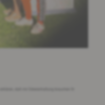
klären, datt mir Déierenhaltung brauchen fir