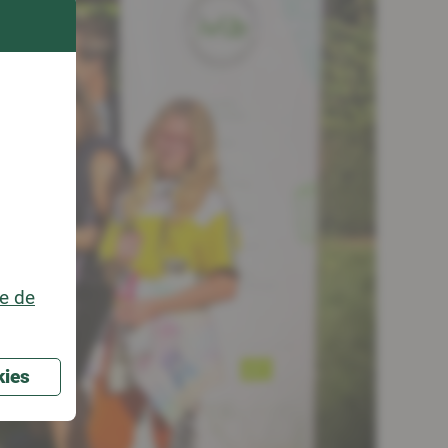
ue de
kies