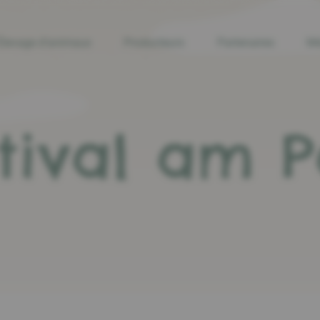
Élevage d’animaux
Producteurs
Partenaires
Mé
tival am P