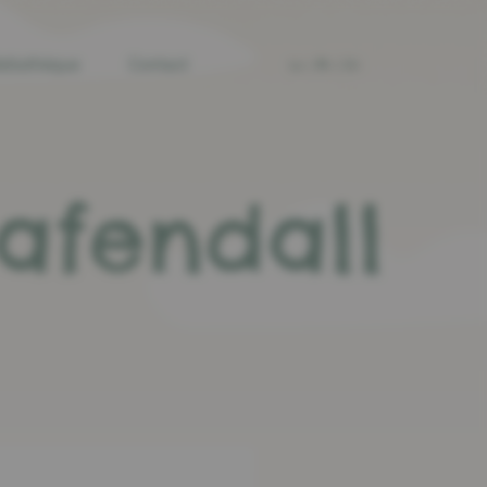
diathèque
Contact
Lu
Fr
En
afendall