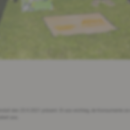
ll den 25.9.2021 präsent. Et ass wichteg, de Konsumente ze er
iert ass.