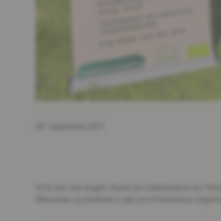
28. Septembre 2021
IVLB war mat engem Stand um Oekofestival am Pafenda
Menschen ze ernähren a wéi ons Produktioun organisé